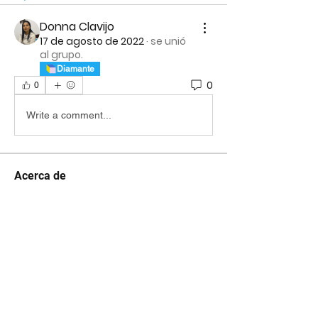
Donna Clavijo
17 de agosto de 2022
·
se unió
al grupo.
Diamante
0
0
Write a comment...
Acerca de
¡Te damos la bienvenida al grupo
oficial de VenSer! Puedes c
...
Leer más