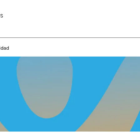
S
idad