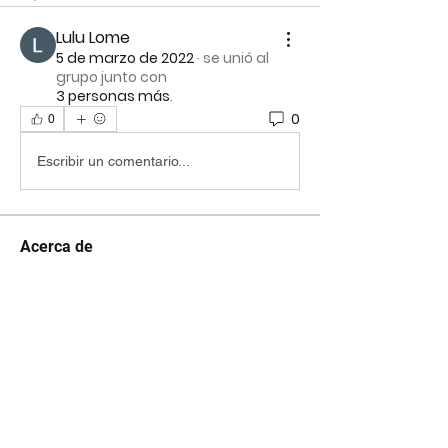
Lulu Lome
5 de marzo de 2022
·
se unió al
grupo junto con
3 personas más
.
0
0
Escribir un comentario...
Acerca de
¡Te damos la bienvenida al grupo
oficial de VenSer! Puedes c
...
Leer más