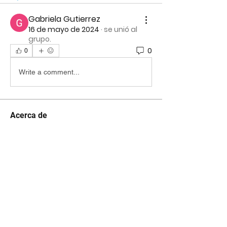
Gabriela Gutierrez
16 de mayo de 2024
·
se unió al
grupo.
0
0
Write a comment...
Acerca de
¡Te damos la bienvenida al grupo
oficial de VenSer! Puedes c
...
Leer más