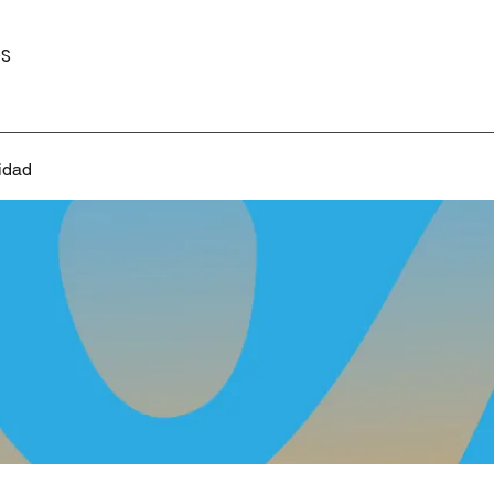
S
idad