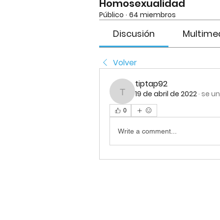
Homosexualidad
Público
·
64 miembros
Discusión
Multime
Volver
tiptap92
19 de abril de 2022
·
se un
tiptap92
0
Write a comment...