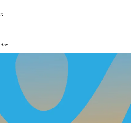
S
idad